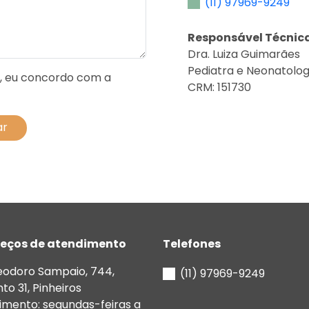
(11) 97969-9249
Responsável Técnic
Dra. Luiza Guimarães
Pediatra e Neonatolog
”, eu concordo com a
CRM: 151730
eços de atendimento
Telefones
eodoro Sampaio, 744,
(11) 97969-9249
to 31, Pinheiros
imento: segundas-feiras a