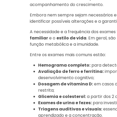
acompanhamento do crescimento.
Embora nem sempre sejam necessários em 
identificar possíveis alterações e a garant
A necessidade e a frequência dos exame
familiar
e o
estilo de vida
. Em geral, são
função metabólica e a imunidade.
Entre os exames mais comuns estão:
Hemograma completo:
para detecta
Avaliação de ferro e ferritina:
impor
desenvolvimento cognitivo;
Dosagem de vitamina D:
em casos d
restrita;
Glicemia e colesterol:
a partir dos 2 
Exames de urina e fezes:
para investi
Triagens auditivas e visuais:
essenci
aprendizado e a concentração.