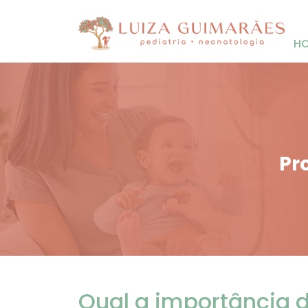
H
Pr
Qual a importância d