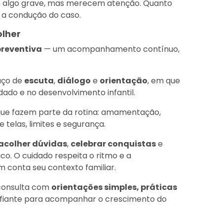
 algo grave, mas merecem atenção. Quanto
á a condução do caso.
olher
preventiva
— um acompanhamento contínuo,
paço de
escuta
,
diálogo
e
orientação
, em que
dado e no desenvolvimento infantil.
que fazem parte da rotina: amamentação,
telas, limites e segurança.
acolher dúvidas
,
celebrar conquistas
e
co. O cuidado respeita o ritmo e a
m conta seu contexto familiar.
 consulta com
orientações simples, práticas
nfiante para acompanhar o crescimento do