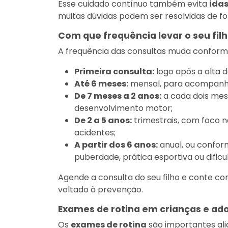
Esse cuidado contínuo também evita
idas
muitas dúvidas podem ser resolvidas de fo
Com que frequência levar o seu filh
A frequência das consultas muda conforme
Primeira consulta:
logo após a alta d
Até 6 meses:
mensal, para acompanha
De 7 meses a 2 anos:
a cada dois me
desenvolvimento motor;
De 2 a 5 anos:
trimestrais, com foco n
acidentes;
A partir dos 6 anos:
anual, ou confor
puberdade, prática esportiva ou dificu
Agende a consulta do seu filho e conte co
voltado à prevenção.
Exames de rotina em crianças e ad
Os
exames de rotina
são importantes al