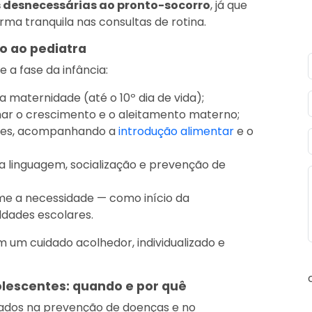
 desnecessárias ao pronto-socorro
, já que
rma tranquila nas consultas de rotina.
o ao pediatra
 a fase da infância:
a maternidade (até o 10º dia de vida);
r o crescimento e o aleitamento materno;
ses, acompanhando a
introdução alimentar
e o
a linguagem, socialização e prevenção de
me a necessidade — como início da
ldades escolares.
m um cuidado acolhedor, individualizado e
olescentes: quando e por quê
iados na prevenção de doenças e no